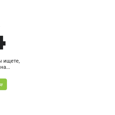
ы ищете,
а...
цу